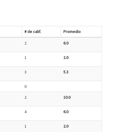
# de calif.
Promedio
2
6.0
1
2.0
3
5.3
0
2
10.0
4
6.0
1
2.0