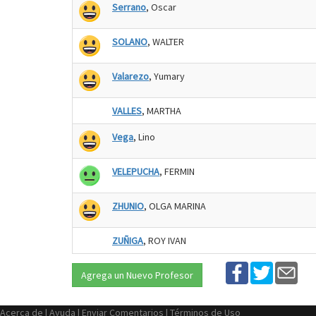
Serrano
, Oscar
SOLANO
, WALTER
Valarezo
, Yumary
VALLES
, MARTHA
Vega
, Lino
VELEPUCHA
, FERMIN
ZHUNIO
, OLGA MARINA
ZUÑIGA
, ROY IVAN
Agrega un Nuevo Profesor
Acerca de
|
Ayuda
|
Enviar Comentarios
|
Términos de Uso