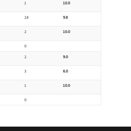
1
10.0
24
9.8
2
10.0
0
2
9.0
3
6.0
1
10.0
0