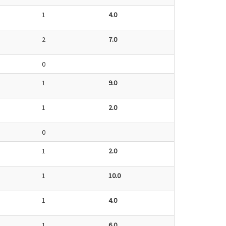
1
4.0
2
7.0
0
1
9.0
1
2.0
0
1
2.0
1
10.0
1
4.0
1
6.0