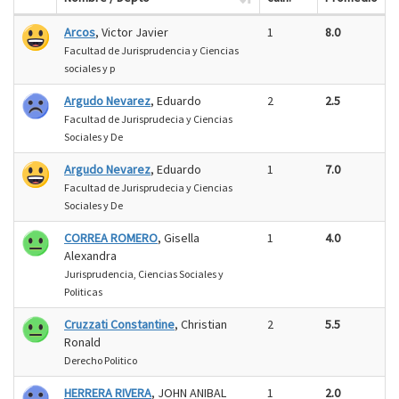
Arcos
, Victor Javier
1
8.0
Facultad de Jurisprudencia y Ciencias
sociales y p
Argudo Nevarez
, Eduardo
2
2.5
Facultad de Jurisprudecia y Ciencias
Sociales y De
Argudo Nevarez
, Eduardo
1
7.0
Facultad de Jurisprudecia y Ciencias
Sociales y De
CORREA ROMERO
, Gisella
1
4.0
Alexandra
Jurisprudencia, Ciencias Sociales y
Politicas
Cruzzati Constantine
, Christian
2
5.5
Ronald
Derecho Politico
HERRERA RIVERA
, JOHN ANIBAL
1
2.0