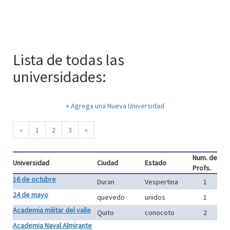
Lista de todas las
universidades:
+ Agrega una Nueva Universidad
«
1
2
3
»
Num. de
Universidad
Ciudad
Estado
Profs.
16 de octubre
Duran
Vespertina
1
24 de mayo
quevedo
unidos
1
Academia militar del valle
Quito
conocoto
2
Academia Naval Almirante