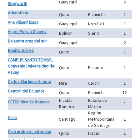
Guayaquil
5
Illingworth
Adventista
Quito
Pichincha
1
Ana villamil ixaza
Guayaquil
No sé xD
1
Angel Polivio Chavez
Bolivar
Sierra
1
Balandra cruz del sur
Guayaquil
2
Bonito Juárez
Quito
1
CAMPUS SANTO TOMÁS,
Convenio Universidad del
Quito
Ecuador
1
Azuay
Carlos Martinez Acosta
Mira
Carchi
1
Central del Ecuador
Quito
Pichincha
12
Nicolás
Estado de
CETEC Nicolás Romero
1
Romero
México
Región
Chile
Santiago
Metropolitana
1
de Santiago
Club arabe ecuatoriano
Quito
Fiscal
1