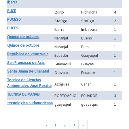
Ibarra
PUCE
Quito
Pichincha
4
PUCESD
StoDgo
StoDgo
2
PUCESI
Ibarra
Imbabura
1
Quince de octubre
Naranjal
Bueno
1
Quince de octubre
Naranjal
Bien
1
Republica de venezuela
Ecuador
Guayaquil
1
San Francisco de Asís
Guayaquil
Guayas
1
Santa Juana De Chanatal
Otavalo
Ecuador
1
Tecnica de Ciencias
Azógues
Cañar
1
Ambientales José Peralta
TECNICA DE MANABI
PORTOVIEJO
ECUADOR
3
tecnologica sudamericana
guayaquil
guayaquil
1
«
1
2
3
»