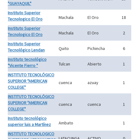
"GUAYAQUIL"
Instituto Superior
Machala
El Oro
18
Tecnologico El Oro
Instituto Superior
Machala
El Oro
2
Tecnologico El Oro
Instituto Superior
Quito
Pichincha
6
Tecnológico Lendan
Instituto tecnológico
Tulcan
Abierto
1
"Vicente Fierro "
INSTITUTO TECNOLÓGICO
SUPERIOR "AMERICAN
cuenca
azuay
1
COLLEGE"
INSTITUTO TECNOLÓGICO
SUPERIOR "AMERICAN
cuenca
cuenca
1
COLLEGE"
Instituto tecnológico
Ambato
1
superior luis a Martínez
INSTITUTO TECNOLOGICO
LATACUNGA
ACTIVO
0