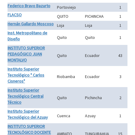
Federico Bravo Bazurto
Portoviejo
1
FLACSO
QUITO
PICHINCHA
1
Hernán Gallardo Moscoso
Loja
Loja
1
Inst. Metropolitano de
Quito
Quito
1
Diseño
INSTITUTO SUPERIOR
PEDAGÓGICO JUAN
Quito
Ecuador
43
MONTALVO
Instituto Superior
Tecnológico " Carlos
Riobamba
Ecuador
3
Cisneros"
Instituto Superior
Tecnológico Central
Quito
Pichincha
2
Técnico
Instituto Superior
Cuenca
Azuay
1
Tecnológico del Azuay
INSTITUTO SUPERIOR
TECNOLÓGICO DOCENTE
AMBATO
TUNGURAHUA
15