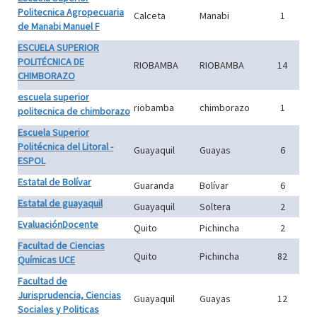
Politecnica Agropecuaria
Calceta
Manabi
1
de Manabi Manuel F
ESCUELA SUPERIOR
POLITÉCNICA DE
RIOBAMBA
RIOBAMBA
14
CHIMBORAZO
escuela superior
riobamba
chimborazo
1
politecnica de chimborazo
Escuela Superior
Politécnica del Litoral -
Guayaquil
Guayas
6
ESPOL
Estatal de Bolívar
Guaranda
Bolívar
6
Estatal de guayaquil
Guayaquil
Soltera
2
EvaluaciónDocente
Quito
Pichincha
2
Facultad de Ciencias
Quito
Pichincha
82
Químicas UCE
Facultad de
Jurisprudencia, Ciencias
Guayaquil
Guayas
12
Sociales y Politicas