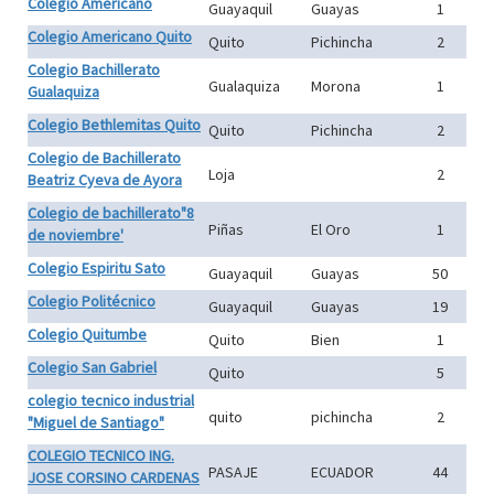
Colegio Americano
Guayaquil
Guayas
1
Colegio Americano Quito
Quito
Pichincha
2
Colegio Bachillerato
Gualaquiza
Morona
1
Gualaquiza
Colegio Bethlemitas Quito
Quito
Pichincha
2
Colegio de Bachillerato
Loja
2
Beatriz Cyeva de Ayora
Colegio de bachillerato"8
Piñas
El Oro
1
de noviembre'
Colegio Espiritu Sato
Guayaquil
Guayas
50
Colegio Politécnico
Guayaquil
Guayas
19
Colegio Quitumbe
Quito
Bien
1
Colegio San Gabriel
Quito
5
colegio tecnico industrial
quito
pichincha
2
"Miguel de Santiago"
COLEGIO TECNICO ING.
PASAJE
ECUADOR
44
JOSE CORSINO CARDENAS