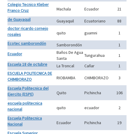
Colegio Tecnico Kleber
Machala
Ecuador
21
Franco Cruz
de Guayaquil
Guayaquil
Ecuatoriano
88
doctor ricardo cornejo
quito
guamni
1
rosales
Ecotec samborondón
Samborondón
1
Baños De Agua
Ecuador
Tungurahua
1
Santa
Escuela 18 de octubre
La Troncal
Cañar
1
ESCUELA POLITECNICA DE
RIOBAMBA
CHIMBORAZO
3
CHIMBORAZO
Escuela Politecnica del
Quito
Pichincha
106
Ejercito (ESPE)
escuela politecnica
quito
ecuador
2
nacional
Escuela Politecnica
Ecuador
Pichincha
19
Nacional
Escuela Superior