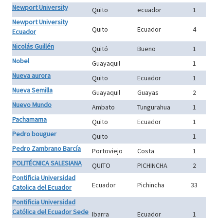
Newport University
Quito
ecuador
1
Newport University
Quito
Ecuador
4
Ecuador
Nicolás Guillén
Quitó
Bueno
1
Nobel
Guayaquil
1
Nueva aurora
Quito
Ecuador
1
Nueva Semilla
Guayaquil
Guayas
2
Nuevo Mundo
Ambato
Tungurahua
1
Pachamama
Quito
Ecuador
1
Pedro bouguer
Quito
1
Pedro Zambrano Barcía
Portoviejo
Costa
1
POLITÉCNICA SALESIANA
QUITO
PICHINCHA
2
Pontificia Universidad
Ecuador
Pichincha
33
Catolica del Ecuador
Pontificia Universidad
Católica del Ecuador Sede
Ibarra
Ecuador
1