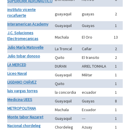
SUPERIORR AERONAUTICO
instituto vicente
guayaquil
guayas
2
rocafuerte
Interamerican Academy
Guayaquil
Guayas
1
J.C. Soluciones
Machala
El Oro
13
Electromecanicas
Julio María Matovelle
La Troncal
Cañar
2
Julio tobar donoso
Quito
El transito
2
LA MERCED
DURAN
ARIEL TOMALA
1
Liceo Naval
Guayaquil
Militar
1
LIGDANO CHÁVEZ
Quito
1
luis vargas torres
la concordia
ecuador
1
Medicina UEES
Guayaquil
Guayas
8
METROPOLITANA
Machala
Ecuador
1
Monte tabor Nazaret
Guayaquil
---
1
Nacional chordeleg
Chordeleg
Azuay
1